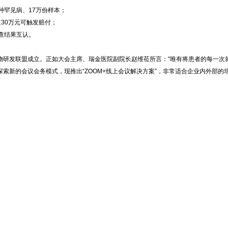
种罕见病、17万份样本；
30万元可触发赔付；
查结果互认。
研发联盟成立。正如大会主席、瑞金医院副院长赵维莅所言：“唯有将患者的每一次就诊视
索新的会议会务模式，现推出“ZOOM+线上会议解决方案”，非常适合企业内外部